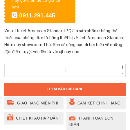
Hãy gọi điện để có giá tốt
hơn
0911.291.445
Vòi xịt toilet American Standard PQ2 là sản phẩm không thể
thiếu của phòng tắm từ hãng thiết bị vệ sinh American Standard.
Hôm nay showroom Thái Sơn sẽ cùng bạn đi tìm hiểu về những
đặc điểm tuyệt vời đến từ vòi xịt này nhé.
+
-
THÊM VÀO GIỎ HÀNG
GIAO HÀNG MIỄN PHÍ
CAM KẾT CHÍNH HÃNG
CHIẾT KHẤU HẤP DẪN
THANH TOÁN ĐƠN
GIẢN