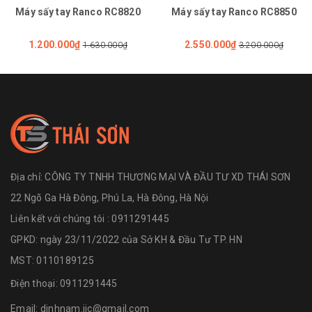
Máy sấy tay Ranco RC8820
Máy sấy tay Ranco RC8850
1.200.000₫
2.550.000₫
1.630.000₫
3.200.000₫
Địa chỉ:
CÔNG TY TNHH THƯƠNG MẠI VÀ ĐẦU TƯ XD THÁI SƠN
22 Ngõ Ga Hà Đông, Phú La, Hà Đông, Hà Nội
Liên kết với chúng tôi : 0911291445
GPKD: ngày 23/11/2022 của Sở KH & Đầu Tư TP. HN
MST: 0110189125
Điện thoại:
0911291445
Email:
dinhnam.iic@gmail.com