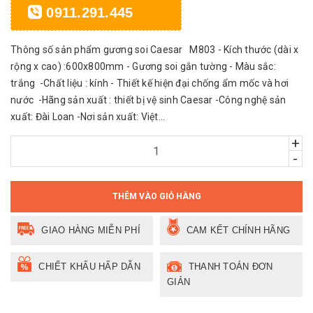
0911.291.445
Thông số sản phẩm gương soi Caesar M803 - Kích thước (dài x
rộng x cao) :600x800mm - Gương soi gắn tường - Màu sắc:
trắng -Chất liệu : kính - Thiết kế hiện đại chống ẩm mốc và hơi
nước -Hãng sản xuất : thiết bị vệ sinh Caesar -Công nghệ sản
xuất: Đài Loan -Nơi sản xuất: Việt...
+
-
THÊM VÀO GIỎ HÀNG
GIAO HÀNG MIỄN PHÍ
CAM KẾT CHÍNH HÃNG
CHIẾT KHẤU HẤP DẪN
THANH TOÁN ĐƠN
GIẢN