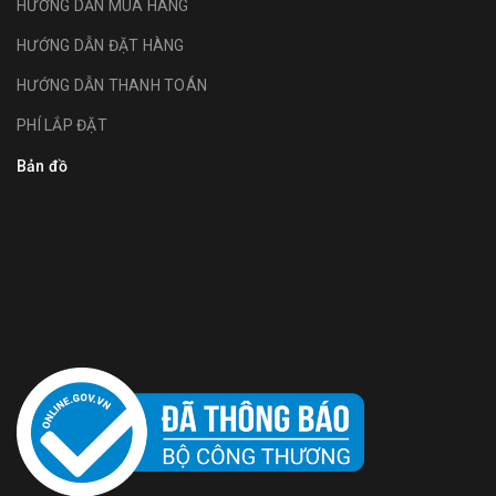
HƯỚNG DẪN MUA HÀNG
HƯỚNG DẪN ĐẶT HÀNG
HƯỚNG DẪN THANH TOÁN
PHÍ LẮP ĐẶT
Bản đồ