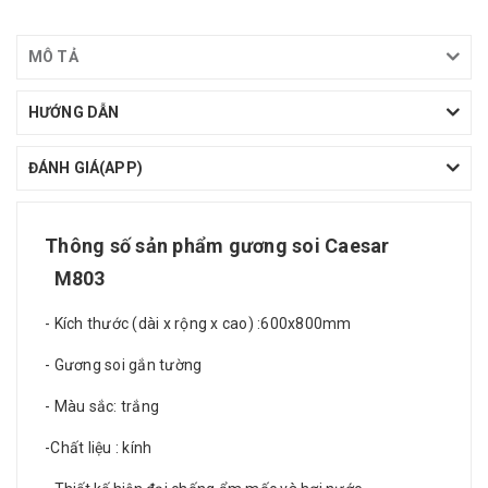
MÔ TẢ
HƯỚNG DẪN
ĐÁNH GIÁ(APP)
Thông số sản phẩm
gương soi Caesar
M803
- Kích thước (dài x rộng x cao) :600x800mm
- Gương soi gắn tường
- Màu sắc: trắng
-Chất liệu : kính