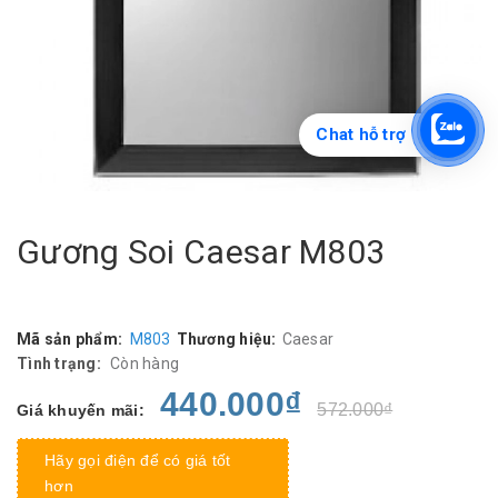
Chat hỗ trợ
Gương Soi Caesar M803
Mã sản phẩm:
M803
Thương hiệu:
Caesar
Tình trạng:
Còn hàng
440.000₫
572.000₫
Giá khuyến mãi:
Hãy gọi điện để có giá tốt
hơn