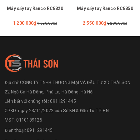
Máy sấy tay Ranco RC8820
Máy sấy tay Ranco RC8850
1.200.000₫
2.550.000₫
1.630.000₫
3.200.000₫
Địa chỉ:
CÔNG TY TNHH THƯƠNG MẠI VÀ ĐẦU TƯ XD THÁI SƠN
22 Ngõ Ga Hà Đông, Phú La, Hà Đông, Hà Nội
Liên kết với chúng tôi : 0911291445
GPKD: ngày 23/11/2022 của Sở KH & Đầu Tư TP. HN
MST: 0110189125
Điện thoại:
0911291445