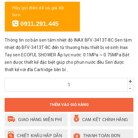
Hãy gọi điện để có giá tốt
hơn
0911.291.445
Thông tin cơ bản sen tắm nhiệt độ INAX BFV-3413T-8C Sen tắm
nhiệt độ BFV-3413T-8C đến từ thương hiệu thiết bị vệ sinh Inax
Tay sen ECOFUL SHOWER Áp lực nước: 0.1MPa ~ 0.75MPa Bát
sen được thiết kế đặc biệt giúp cho phun nước đều Sen được
thiết kế với đĩa Cartridge bền bỉ...
+
-
THÊM VÀO GIỎ HÀNG
GIAO HÀNG MIỄN PHÍ
CAM KẾT CHÍNH HÃNG
CHIẾT KHẤU HẤP DẪN
THANH TOÁN ĐƠN